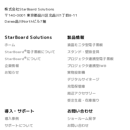
株式会社StarBoard Solutions
〒140-0001 東京都品川区北品川1丁目8-11
Daiwa品川Northビル7階
StarBoard Solutions
製品情報
ホーム
液晶モニタ型電子黒板
®
StarBoard
電子黒板について
スタンド・壁掛金具
®
StarBoard
について
プロジェクタ連携型電子黒板
企業情報
プロジェクタ連携型IWB
お知らせ
実物投影機
デジタルサイネージ
充電保管庫
周辺アクセサリー
受注生産・在庫限り
導入・サポート
お問い合わせ
導入事例
ショールーム見学
サポートについて
お問い合わせ