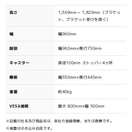
高さ
1,369mm～ 1,829mm（ブラケッ
ト、ブラケット受けを除く）
幅
幅960mm
脚部
幅960mm×奥行750mm
キャスター
直径100mm ストッパー4ヶ所
棚板
幅530mm×奥行445mm
重量
約40kg
VESA規格
最大 800mm×幅 500mm
※記載の社名及び商品名は、各社の登録商標、または商標です。
※画面ははめ込み合成です。