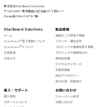
株式会社StarBoard Solutions
〒140-0001 東京都品川区北品川1丁目8-11
Daiwa品川Northビル7階
StarBoard Solutions
製品情報
ホーム
液晶モニタ型電子黒板
®
StarBoard
電子黒板について
スタンド・壁掛金具
®
StarBoard
について
プロジェクタ連携型電子黒板
企業情報
プロジェクタ連携型IWB
お知らせ
実物投影機
デジタルサイネージ
充電保管庫
周辺アクセサリー
受注生産・在庫限り
導入・サポート
お問い合わせ
導入事例
ショールーム見学
サポートについて
お問い合わせ