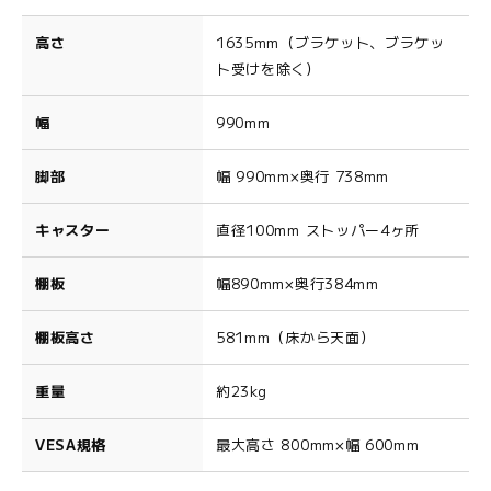
高さ
1635mm（ブラケット、ブラケッ
ト受けを除く）
幅
990mm
脚部
幅 990mm×奥行 738mm
キャスター
直径100mm ストッパー4ヶ所
棚板
幅890mm×奥行384mm
棚板高さ
581mm（床から天面）
重量
約23kg
VESA規格
最大高さ 800mm×幅 600mm